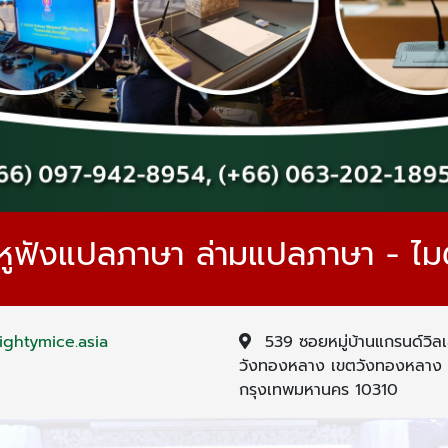
่าหูฟังแปลภาษา ล่ามแปลภาษา - ไมตี
ghtymice.asia
539 ซอยหมู่บ้านแกรนด์วิล
วังทองหลาง เขตวังทองหลาง
กรุงเทพมหานคร 10310