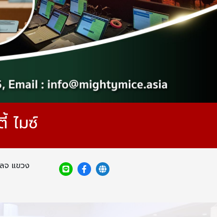
้ ไมซ์
เลจ แขวง